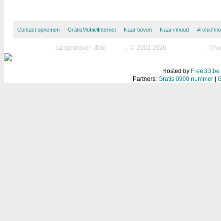
Contact opnemen
GratisMobielInternet
Naar boven
Naar inhoud
Archiefm
MyBB forum
aangedreven door
MyBB
, © 2002-2026
MyBB Group
.
The
Hosted by
FreeBB.be
Partners:
Gratis 0900 nummer
|
G