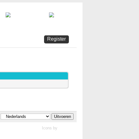
st
Kalender
Help
Icons by
Pinvoke