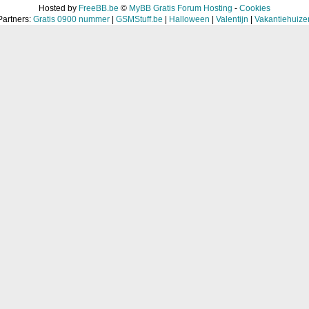
Hosted by
FreeBB.be
©
MyBB Gratis Forum Hosting
-
Cookies
Partners:
Gratis 0900 nummer
|
GSMStuff.be
|
Halloween
|
Valentijn
|
Vakantiehuize