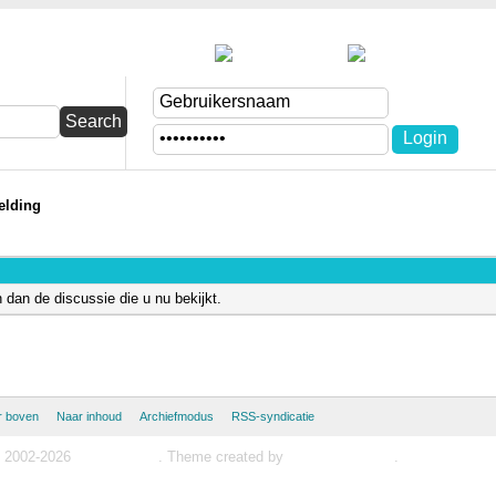
Zoeken
Ledenlij
elding
n dan de discussie die u nu bekijkt.
r boven
Naar inhoud
Archiefmodus
RSS-syndicatie
© 2002-2026
MyBB Group
.
Theme created by
computergeek67
.