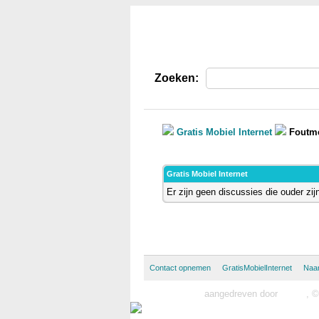
Gratis Mobiel Internet
Zoeken:
Gratis Mobiel Internet
Foutm
Gratis Mobiel Internet
Er zijn geen discussies die ouder zij
Contact opnemen
GratisMobielInternet
Naa
MyBB forum
aangedreven door
MyBB
, 