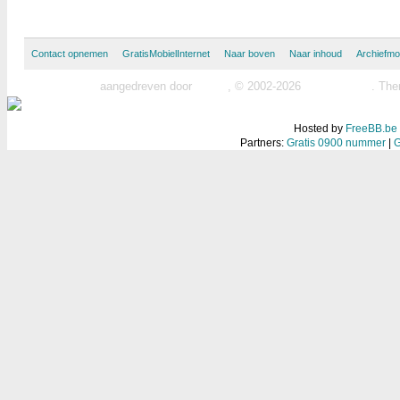
Contact opnemen
GratisMobielInternet
Naar boven
Naar inhoud
Archiefm
MyBB forum
aangedreven door
MyBB
, © 2002-2026
MyBB Group
.
The
Hosted by
FreeBB.be
Partners:
Gratis 0900 nummer
|
G